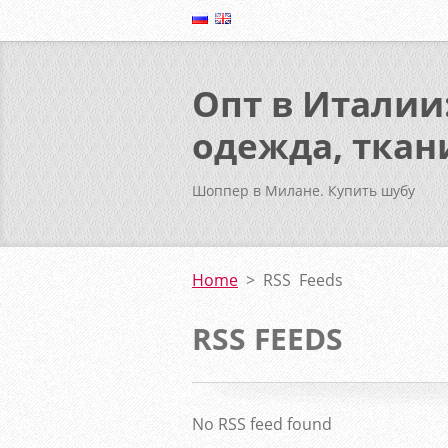
Опт в Италии
одежда, ткан
Шоппер в Милане. Купить шубу
Home
>
RSS Feeds
RSS FEEDS
No RSS feed found