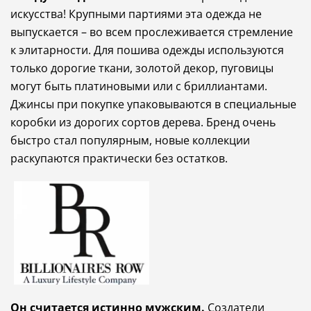
искусства
!
Крупными
партиями
эта
одежда
не
выпускается
–
во
всем
прослеживается
стремление
к
элитарности
.
Для
пошива
одежды
используются
только
дорогие
ткани
,
золотой
декор
,
пуговицы
могут
быть
платиновыми
или
с
бриллиантами
.
Джинсы
при
покупке
упаковываются
в
специальные
коробки
из
дорогих
сортов
дерева
.
Бренд
очень
быстро
стал
популярным
,
новые
коллекции
раскупаются
практически
без
остатков
.
Он
считается
истинно
мужским
.
Создатели