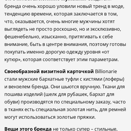
бренда
очень
хорошо
уловили
новый
тренд
в
моде
,
тенденцию
времени
,
которая
заключается
в
том
,
что
,
оказывается
,
очень
многие
мужчины
хотят
выглядеть
не
просто
роскошно
,
но
и
эксклюзивно
,
фешенебельно
,
изысканно
,
притягивать
к
себе
внимание
,
быть
в
центре
внимания
,
поэтому
готовы
покупать
именно
дорогую
одежду
уровня
«
от
кутюр
»,
которая
соответствует
этим
параметрам
.
Своеобразной
визитной
карточкой
Billionarie
стали
мужские
бархатные
туфли
с
кистями
(
лоферы
)
и
вензелем
бренда
.
Они
шьются
вручную
.
Ткани
для
пошива
изделий
(
шелк
для
рубашек
,
бархат
для
обуви
)
производятся
по
специальному
заказу
,
часто
в
тканях
есть
специальная
золотая
нить
,
для
ремней
могут
использоваться
золотые
пряжки
.
Вещи
этого
бренда
не
только
супер
–
стильные
,