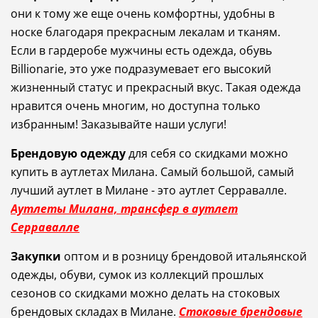
они
к
тому
же
еще
очень
комфортны
,
удобны
в
носке
благодаря
прекрасным
лекалам
и
тканям
.
Если
в
гардеробе
мужчины
есть
одежда
,
обувь
Billionarie
,
это
уже
подразумевает
его
высокий
жизненный
статус
и
прекрасный
вкус
.
Такая
одежда
нравится
очень
многим
,
но
доступна
только
избранным
!
Заказывайте наши услуги!
Брендовую одежду
для себя со скидками можно
купить в аутлетах Милана. Самый большой, самый
лучший аутлет в Милане - это аутлет Серравалле.
Аутлеты Милана, трансфер в аутлет
Серравалле
З
акупки
оптом и в розницу брендовой итальянской
одежды, обуви, сумок из коллекций прошлых
сезонов со скидками можно делать на стоковых
брендовых складах в Милане
.
Стоковые брендовые