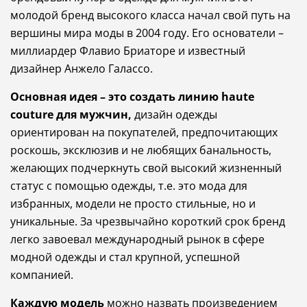
молодой
бренд
высокого
класса
начал
свой
путь
на
вершины
мира
моды
в
2004
году
.
Его
основатели
–
миллиардер
Флавио
Бриаторе
и
известный
дизайнер
Анжело
Галассо
.
Основная
идея
–
это
создать
линию
haute
couture
для
мужчин
,
дизайн
одежды
ориентирован
на
покупателей
,
предпочитающих
роскошь
,
эксклюзив
и
не
любящих
банальность
,
желающих
подчеркнуть
свой
высокий
жизненный
статус
с
помощью
одежды
,
т
.
е
.
это
мода
для
избранных
,
модели
не
просто
стильные
,
но
и
уникальные
.
За
чрезвычайно
короткий
срок
бренд
легко
завоевал
международный
рынок
в
сфере
модной
одежды
и
стал
крупной
,
успешной
компанией
.
Каждую
модель
можно
назвать
произведением