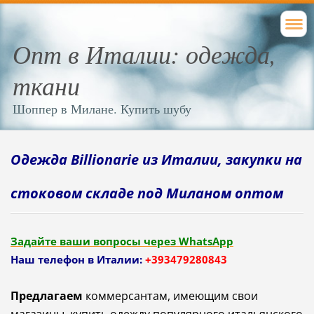
Опт в Италии: одежда,
ткани
Шоппер в Милане. Купить шубу
Одежда Billionarie из Италии, закупки на
стоковом складе под Миланом оптом
Задайте ваши вопросы через WhatsApp
Наш телефон в Италии:
+393479280843
Предлагаем
коммерсантам, имеющим
свои
магазины
, купить
одежду
популярного
итальянского