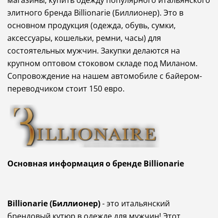
элитного
бренда
Billionarie (Биллионер)
.
Это
в
основном
продукция (одежда
,
обувь
,
сумки
,
аксессуары
,
кошельки
,
ремни
,
часы
)
для
состоятельных
мужчин
. Закупки делаются на
крупном оптовом стоковом складе под Миланом.
Сопровождение на нашем автомобиле с байером-
переводчиком стоит 150 евро.
Осно
вная
информация
о
бренде
Billionarie
Billionarie
(Биллионер)
- это итальянский
брендовый кутюр в одежде для мужчин! Этот