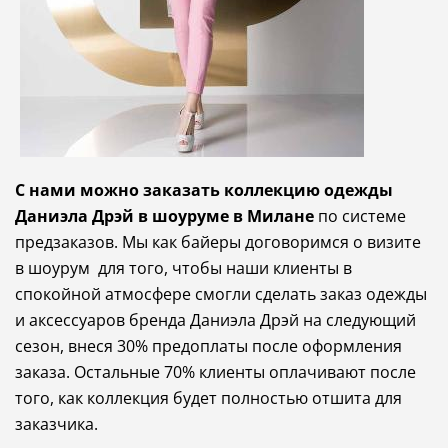
С нами можно заказать коллекцию одежды
Даниэла Дрэй в шоуруме в Милане
по системе
предзаказов. Мы
как
байеры
договоримся
о
визите
в
шоу
рум
для
того
,
чтобы
наши
клиенты
в
спокойной
атмосфере
смогли
сделать
заказ одежды
и аксессуаров бренда Даниэла Дрэй
на
следующий
сезон
,
внеся
30
%
предоплаты
после
оформления
заказа
.
Остальные
70
%
клиенты
оплачивают
после
того
,
как
коллекция
будет
полностью
отшита
для
заказчика
.