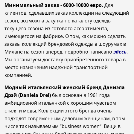
Минимальный заказ - 6000-10000 евро.
Для
клиентов, сделавших заказ коллекции на следующий
сезон, возможна закупка по каталогу одежды
текущего сезона из готового ассортимента,
имеющегося на фабрике.
О том, как можно сделать
заказы коллекций брендовой одежды в шоурумах в
Милане на сезон вперед, подробно написано
здесь
.
Мы
организуем
доставку
приобретенного товара
в
место
назначения
надежной
транспортной
компанией
.
Модный
итальянский
женский
бренд
Даниэла
Дрэй
(
Daniela
Drei
)
был
основан
в
1961
года
амбициозной
итальянкой
с
хорошим
чувством
стиля
и
моды
.
Коллекции
этого
бренда
очень
подходят
современным
деловым
женщинам
,
в
том
числе
так
называемым
“
business
women
”.
Вещи
в