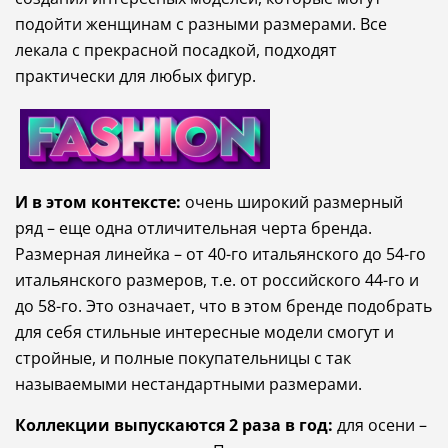
подойти
женщинам
с
разными
размерами
.
Все
лекала
с
прекрасной
посадкой
,
подходят
практически
для
любых
фигур
.
И
в
этом
контексте
:
очень
широкий
размерный
ряд
–
еще
одна
отличительная
черта
бренда
.
Размерная
линейка
–
от
40
-
го
итальянского
до
54
-
го
итальянского
размеров
,
т
.
е
.
от
российского
44
-
го
и
до
58
-
го
.
Это
означает
,
что
в
этом
бренде
подобрать
для
себя
стильные
интересные
модели
смогут
и
стройные
,
и
полные
покупательницы
с
так
называемыми
нестандартными
размерами
.
Коллекции
выпускаются
2
раза в год:
для
осени
–