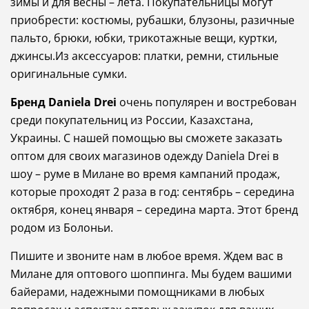
зимы
и
для
весны
–
лета.
Покупательницы могут
приобрести:
костюмы
,
рубашки
,
блузоны
,
разичные
пальто, брюки, юбки, трикотажные
вещи
, куртки,
джинсы
.
Из аксессуаров: платки
,
ремни, стильные
оригинальны
е сумки.
Бренд
Daniela
Drei
очень
популярен
и
востребован
среди
покупательниц
из
России
,
Казахстана
,
Украины
.
С
нашей
помощью
в
ы
сможете
заказать
оптом
для
своих
магазинов
одежду
Daniela
Drei
в
шоу
–
руме
в
Милане
во
время
кампаний
продаж
,
которые
проходят
2
раза
в
год
:
сентябрь
–
середина
октября
,
конец
января
–
середина
марта
. Этот бренд
родом из Болоньи.
Пишите
и
звоните
нам
в
любое
время
.
Ждем
в
ас
в
Милане
для
оптового
шоппинга
. Мы будем вашими
байерами, надежными помощниками в любых